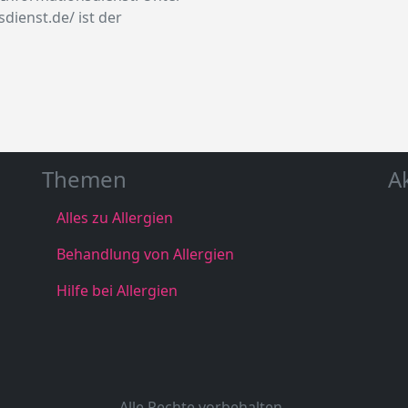
dienst.de/ ist der
Themen
A
Alles zu Allergien
Behandlung von Allergien
Hilfe bei Allergien
Alle Rechte vorbehalten.