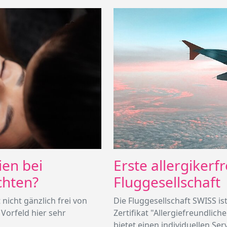
ien bei
Erste allergikerf
chten?
Fluggesellschaft
nicht gänzlich frei von
Die Fluggesellschaft SWISS ist
 Vorfeld hier sehr
Zertifikat "Allergiefreundlich
bietet einen individuellen Ser